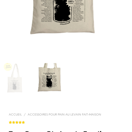
ACCUEIL
/
ACCESSOIRES POUR PAIN AU LEVAIN FAIT-MAISON
Noté
2
5.00
sur 5