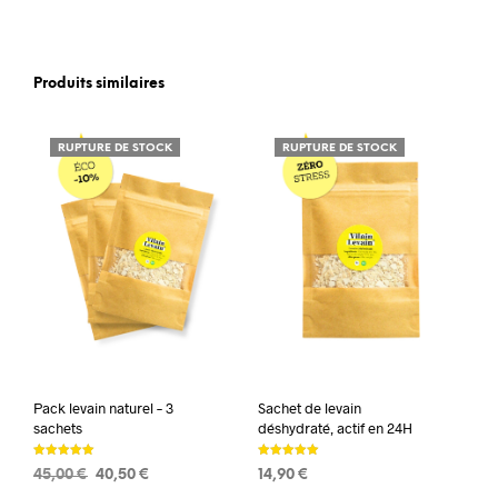
Produits similaires
RUPTURE DE STOCK
RUPTURE DE STOCK
Pack levain naturel – 3
Sachet de levain
sachets
déshydraté, actif en 24H
Note
Note
Le
Le
45,00
€
40,50
€
14,90
€
5.00
5.00
sur 5
sur 5
prix
prix