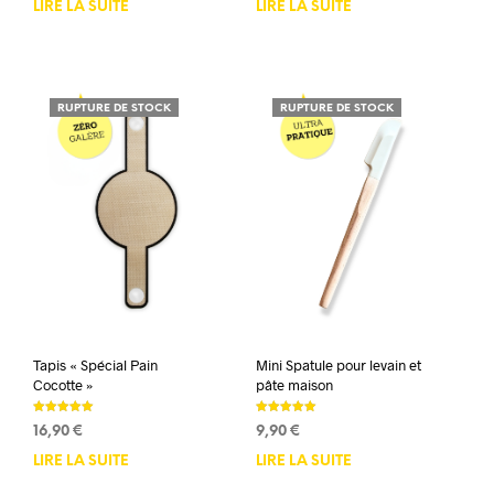
LIRE LA SUITE
LIRE LA SUITE
initial
actuel
était :
est :
45,00 €.
40,50 €.
RUPTURE DE STOCK
RUPTURE DE STOCK
Tapis « Spécial Pain
Mini Spatule pour levain et
Cocotte »
pâte maison
Note
Note
16,90
€
9,90
€
5.00
5.00
sur 5
sur 5
LIRE LA SUITE
LIRE LA SUITE