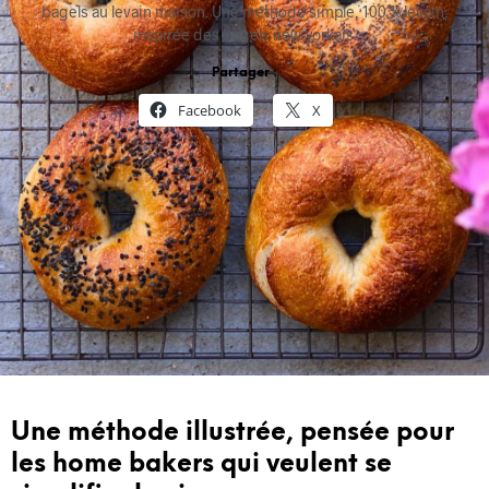
bagels au levain maison. Une méthode simple, 100 % levain,
inspirée des bagels new-yorkais.
Partager :
Facebook
X
Une méthode illustrée, pensée pour
les home bakers qui veulent se